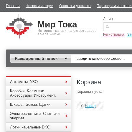
Главная
Новости и акции
Оплата и доставка
Партнерам и оптови
Логин:
Мир Тока
Интернет-магазин электротоваров
в Челябинске
Регистрация
За
Расширенный поиск
Корзина
Автоматы. УЗО
Коробки. Клемники.
Корзина пуста
Аксессуары. Инструмент.
Шкафы. Боксы. Щитки
Назад
Электросчетчики. Счетчики
энергии
Лотки кабельные DKC